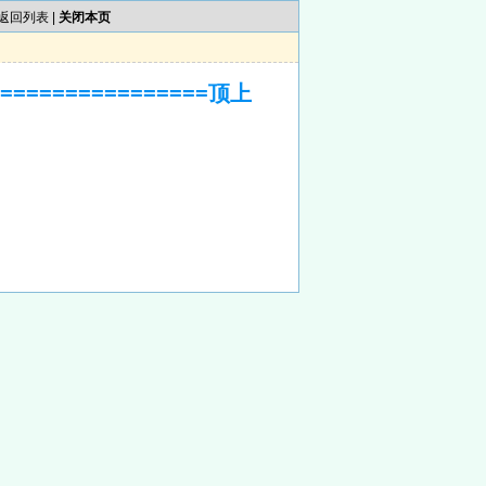
返回列表
|
关闭本页
==============顶上