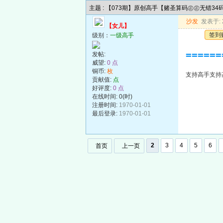
主题 : 【073期】原创高手【赌圣算码㊣㊣无错3
沙发
发表于: 2
【女儿】
签到
级别：
一级高手
======
发帖:
威望:
0 点
铜币:
枚
支持高手支持高手支
贡献值:
点
好评度:
0 点
在线时间: 0(时)
注册时间:
1970-01-01
最后登录:
1970-01-01
2
3
4
5
6
首页
上一页