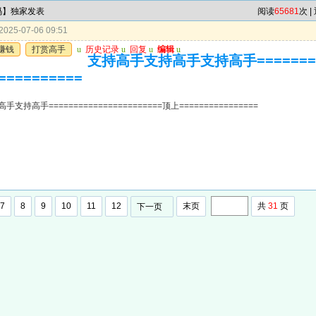
4码】独家发表
阅读
65681
次 |
025-07-06 09:51
赚钱
打赏高手
u
历史记录
u
回复
u
编辑
u
支持高手支持高手支持高手=========
==========
持高手=======================顶上================
7
8
9
10
11
12
末页
共
31
页
下一页