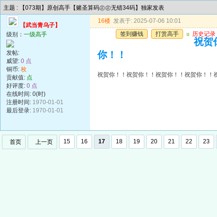
主题 : 【073期】原创高手【赌圣算码㊣㊣无错34码】独家发表
16楼
发表于: 2025-07-06 10:01
【武当青乌子】
签到赚钱
打赏高手
u
历史记录
级别：
一级高手
祝贺
发帖:
你！！
威望:
0 点
铜币:
枚
祝贺你！！祝贺你！！祝贺你！！祝贺你！！
贡献值:
点
好评度:
0 点
在线时间: 0(时)
注册时间:
1970-01-01
最后登录:
1970-01-01
15
16
17
18
19
20
21
22
23
首页
上一页