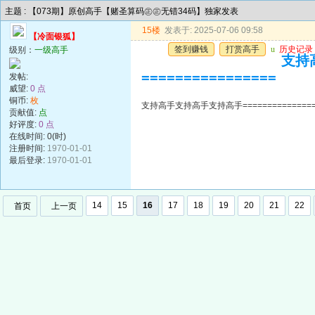
主题 : 【073期】原创高手【赌圣算码㊣㊣无错34码】独家发表
15楼
发表于: 2025-07-06 09:58
【冷面银狐】
签到赚钱
打赏高手
u
历史记录
级别：
一级高手
支持高
================
发帖:
威望:
0 点
铜币:
枚
支持高手支持高手支持高手=================
贡献值:
点
好评度:
0 点
在线时间: 0(时)
注册时间:
1970-01-01
最后登录:
1970-01-01
14
15
16
17
18
19
20
21
22
首页
上一页