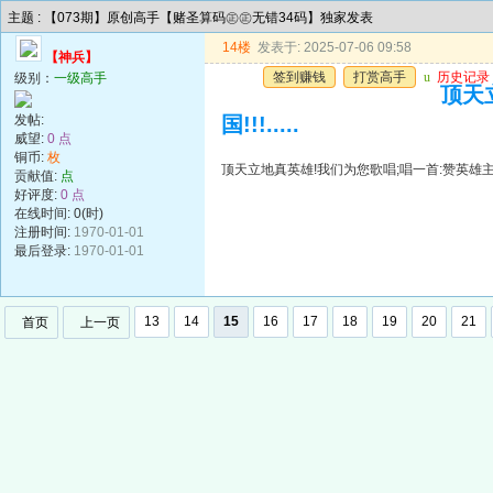
主题 : 【073期】原创高手【赌圣算码㊣㊣无错34码】独家发表
14楼
发表于: 2025-07-06 09:58
【神兵】
签到赚钱
打赏高手
u
历史记录
级别：
一级高手
顶天
发帖:
国!!!.....
威望:
0 点
铜币:
枚
顶天立地真英雄!我们为您歌唱;唱一首:赞英雄主义歌遍
贡献值:
点
好评度:
0 点
在线时间: 0(时)
注册时间:
1970-01-01
最后登录:
1970-01-01
13
14
15
16
17
18
19
20
21
首页
上一页