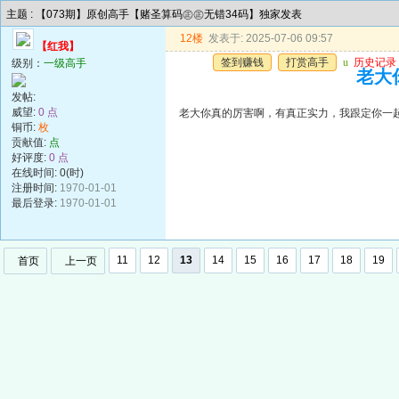
主题 : 【073期】原创高手【赌圣算码㊣㊣无错34码】独家发表
12楼
发表于: 2025-07-06 09:57
【红我】
签到赚钱
打赏高手
u
历史记录
级别：
一级高手
老大
发帖:
威望:
0 点
老大你真的厉害啊，有真正实力，我跟定你一
铜币:
枚
贡献值:
点
好评度:
0 点
在线时间: 0(时)
注册时间:
1970-01-01
最后登录:
1970-01-01
11
12
13
14
15
16
17
18
19
首页
上一页