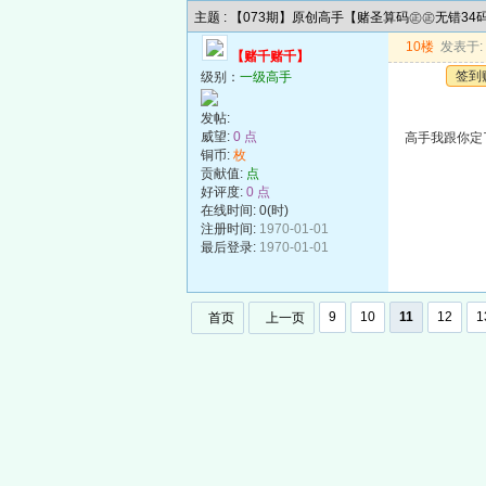
主题 : 【073期】原创高手【赌圣算码㊣㊣无错3
10楼
发表于: 2
【赌千赌千】
签到
级别：
一级高手
发帖:
威望:
0 点
高手我跟你定了.
铜币:
枚
贡献值:
点
好评度:
0 点
在线时间: 0(时)
注册时间:
1970-01-01
最后登录:
1970-01-01
9
10
11
12
1
首页
上一页