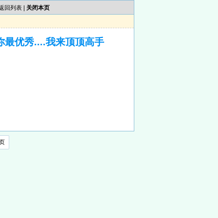
返回列表
|
关闭本页
网你最优秀....我来顶顶高手
页