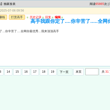
4码】独家发表
阅读
65865
次 |
025-07-06 09:56
赚钱
打赏高手
u
历史记录
u
回复
u
编辑
u
高手我跟你定了....你辛苦了.....全
...你辛苦了.....全网你最优秀....我来顶顶高手
3
14
15
16
17
18
19
末页
共
31
下一页