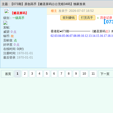
主题 : 【073期】原创高手【赌圣算码㊣㊣无错34码】独家发表
楼主
发表于: 2026-07-07 16:52
【赌圣算码】
签到赚钱
打赏高手
u
历史记录
级别：
一级高手
【0
发帖:
香港彩●073期━━━━━━━《赌圣算码
㊣
》
威望:
0 点
02.03.04.05.06.07.08.09.10.12.13.14.15.16.17.18.1
铜币:
枚
贡献值:
点
好评度:
0 点
在线时间: 0(时)
注册时间:
1970-01-01
最后登录:
1970-01-01
1
2
3
4
5
6
7
8
9
10
11
首页
下一页