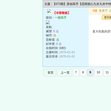
主题 : 【073期】原创高手【恋雨烦心九肖九肖中
8楼
发表于: 20
【冷面银狐】
签到
级别：
一级高手
发帖:
威望:
0 点
老大你真的厉
铜币:
枚
贡献值:
点
好评度:
0 点
在线时间: 0(时)
注册时间:
1970-01-01
最后登录:
1970-01-01
7
8
9
10
11
首页
上一页