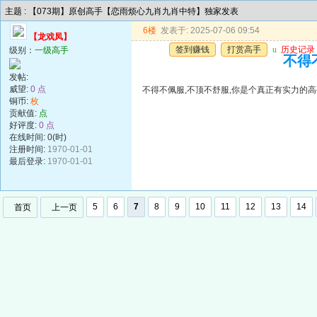
主题 : 【073期】原创高手【恋雨烦心九肖九肖中特】独家发表
6楼
发表于: 2025-07-06 09:54
【龙戏凤】
签到赚钱
打赏高手
u
历史记录
级别：
一级高手
不得
发帖:
威望:
0 点
不得不佩服,不顶不舒服,你是个真正有实力的高
铜币:
枚
贡献值:
点
好评度:
0 点
在线时间: 0(时)
注册时间:
1970-01-01
最后登录:
1970-01-01
5
6
7
8
9
10
11
12
13
14
首页
上一页