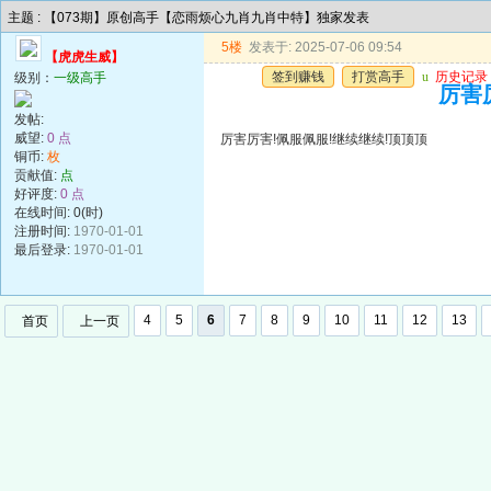
主题 : 【073期】原创高手【恋雨烦心九肖九肖中特】独家发表
5楼
发表于: 2025-07-06 09:54
【虎虎生威】
签到赚钱
打赏高手
u
历史记录
级别：
一级高手
厉害
发帖:
威望:
0 点
厉害厉害!佩服佩服!继续继续!顶顶顶
铜币:
枚
贡献值:
点
好评度:
0 点
在线时间: 0(时)
注册时间:
1970-01-01
最后登录:
1970-01-01
4
5
6
7
8
9
10
11
12
13
首页
上一页