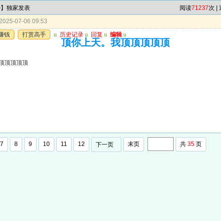
特】独家发表
阅读
71237
次 |
025-07-06 09:53
赚钱
打赏高手
u
历史记录
u
回复
u
编辑
u
顶你上天。我顶顶顶顶顶
顶顶顶顶顶
7
8
9
10
11
12
末页
共
35
页
下一页