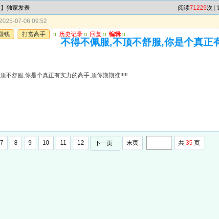
特】独家发表
阅读
71229
次 |
025-07-06 09:52
赚钱
打赏高手
u
历史记录
u
回复
u
编辑
u
不得不佩服,不顶不舒服,你是个真正
顶不舒服,你是个真正有实力的高手,顶你期期准!!!!!
7
8
9
10
11
12
末页
共
35
页
下一页