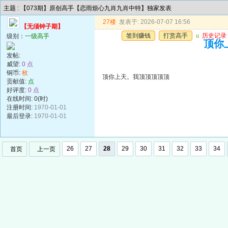
主题 : 【073期】原创高手【恋雨烦心九肖九肖中特】独家发表
27楼
发表于: 2026-07-07 16:56
【无须钟子期】
签到赚钱
打赏高手
u
历史记录
级别：
一级高手
顶你
发帖:
威望:
0 点
铜币:
枚
顶你上天。我顶顶顶顶顶
贡献值:
点
好评度:
0 点
在线时间: 0(时)
注册时间:
1970-01-01
最后登录:
1970-01-01
26
27
28
29
30
31
32
33
34
首页
上一页