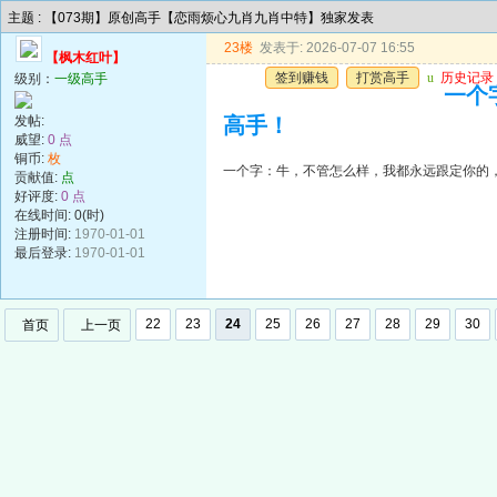
主题 : 【073期】原创高手【恋雨烦心九肖九肖中特】独家发表
23楼
发表于: 2026-07-07 16:55
【枫木红叶】
签到赚钱
打赏高手
u
历史记录
级别：
一级高手
一个
发帖:
高手！
威望:
0 点
铜币:
枚
一个字：牛，不管怎么样，我都永远跟定你的
贡献值:
点
好评度:
0 点
在线时间: 0(时)
注册时间:
1970-01-01
最后登录:
1970-01-01
22
23
24
25
26
27
28
29
30
首页
上一页