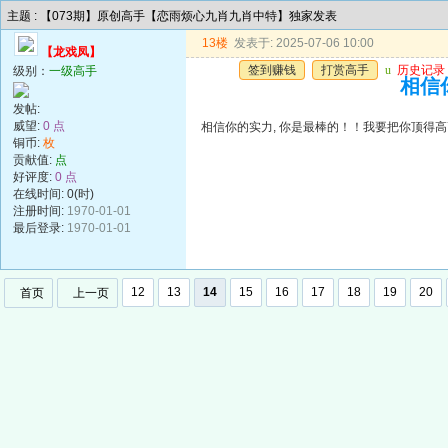
主题 : 【073期】原创高手【恋雨烦心九肖九肖中特】独家发表
13楼
发表于: 2025-07-06 10:00
【龙戏凤】
签到赚钱
打赏高手
u
历史记录
级别：
一级高手
相信你
发帖:
威望:
0 点
相信你的实力, 你是最棒的！！我要把你顶得高高的..
铜币:
枚
贡献值:
点
好评度:
0 点
在线时间: 0(时)
注册时间:
1970-01-01
最后登录:
1970-01-01
12
13
14
15
16
17
18
19
20
首页
上一页