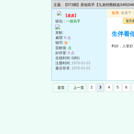
主题 : 【073期】原创高手【九龙特围精选34码3
板凳
发表于: 2
【皮皮】
签到
级别：
一级高手
发帖:
生伴着
威望:
0 点
铜币:
枚
料好，人更好
贡献值:
点
好评度:
0 点
在线时间: 0(时)
注册时间:
1970-01-01
最后登录:
1970-01-01
2
3
4
5
6
首页
上一页