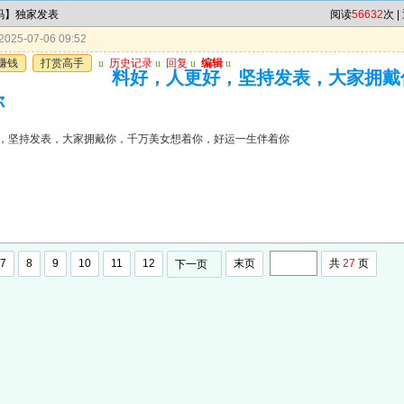
4码】独家发表
阅读
56632
次 |
025-07-06 09:52
赚钱
打赏高手
u
历史记录
u
回复
u
编辑
u
料好，人更好，坚持发表，大家拥戴
你
，坚持发表，大家拥戴你，千万美女想着你，好运一生伴着你
7
8
9
10
11
12
末页
共
27
页
下一页