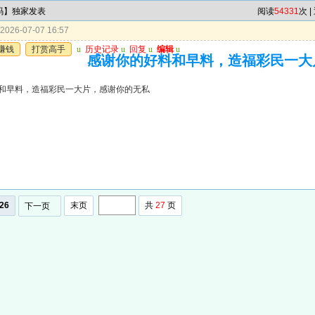
4码】独家发表
阅读
54331
次 |
026-07-07 16:57
赚钱
打赏高手
u
历史记录
u
回复
u
编辑
u
感谢你的好料和早料，造福彩民一大
和早料，造福彩民一大片，感谢你的无私
26
末页
共
27
页
下一页