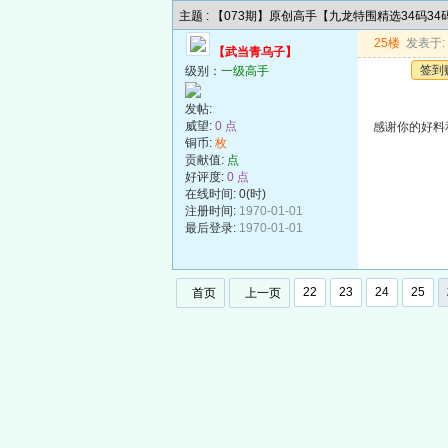
主题 : 【073期】原创高手【九龙特围精选34码3
25楼
发表于: 2
【武当青乌子】
签到
级别：
一级高手
发帖:
威望:
0 点
感谢你的好料
铜币:
枚
贡献值:
点
好评度:
0 点
在线时间: 0(时)
注册时间:
1970-01-01
最后登录:
1970-01-01
22
23
24
25
首页
上一页