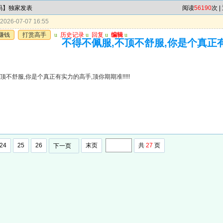
4码】独家发表
阅读
56190
次 |
026-07-07 16:55
赚钱
打赏高手
u
历史记录
u
回复
u
编辑
u
不得不佩服,不顶不舒服,你是个真正
顶不舒服,你是个真正有实力的高手,顶你期期准!!!!!
24
25
26
末页
共
27
页
下一页