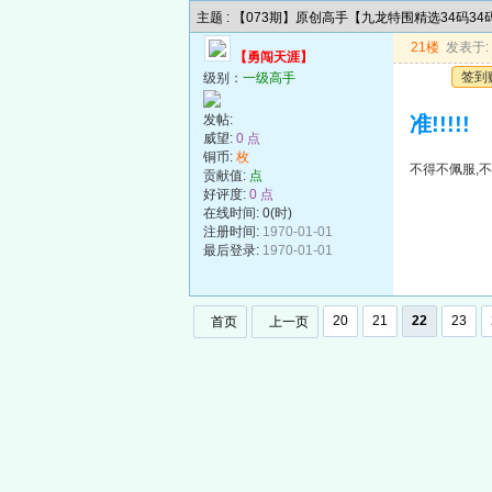
主题 : 【073期】原创高手【九龙特围精选34码3
21楼
发表于: 2
【勇闯天涯】
签到
级别：
一级高手
发帖:
准!!!!!
威望:
0 点
铜币:
枚
不得不佩服,不
贡献值:
点
好评度:
0 点
在线时间: 0(时)
注册时间:
1970-01-01
最后登录:
1970-01-01
20
21
22
23
首页
上一页