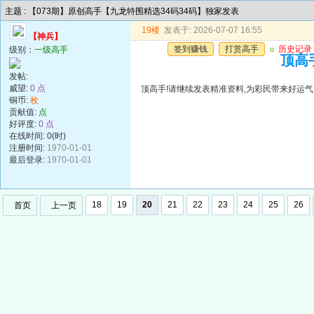
主题 : 【073期】原创高手【九龙特围精选34码34码】独家发表
19楼
发表于: 2026-07-07 16:55
【神兵】
签到赚钱
打赏高手
u
历史记录
级别：
一级高手
顶高手
发帖:
威望:
0 点
顶高手!请继续发表精准资料,为彩民带来好运气!谢谢!!
铜币:
枚
贡献值:
点
好评度:
0 点
在线时间: 0(时)
注册时间:
1970-01-01
最后登录:
1970-01-01
18
19
20
21
22
23
24
25
26
首页
上一页