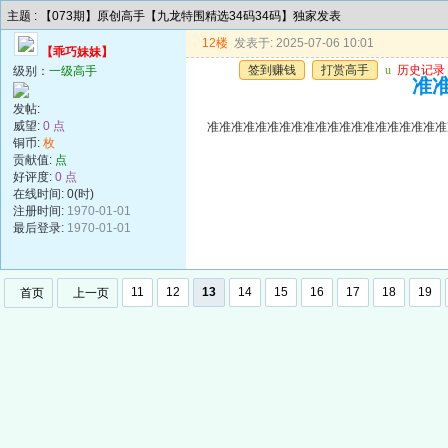
主题 : 【073期】原创高手【九龙特围精选34码34码】独家发表
12楼
发表于: 2025-07-06 10:01
【乖巧妹妹】
签到赚钱
打赏高手
u
历史记录
级别：
一级高手
准准
发帖:
威望:
0 点
准准准准准准准准准准准准准准准准准准准准
铜币:
枚
贡献值:
点
好评度:
0 点
在线时间: 0(时)
注册时间:
1970-01-01
最后登录:
1970-01-01
11
12
13
14
15
16
17
18
19
首页
上一页