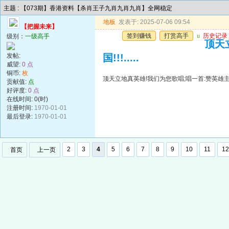
主题 : 【073期】香港资料【杀肖王子九肖九肖九肖】全网稳定
地板
发表于: 2025-07-06 09:54
【把握未来】
签到赚钱
打赏高手
u
历史记录
级别：
一级高手
顶天
发帖:
国!!!.....
威望:
0 点
铜币:
枚
顶天立地真英雄!我们为您歌唱;唱一首:赞英雄主义歌遍
贡献值:
点
好评度:
0 点
在线时间: 0(时)
注册时间:
1970-01-01
最后登录:
1970-01-01
2
3
4
5
6
7
8
9
10
11
12
首页
上一页