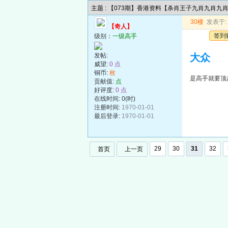
主题 : 【073期】香港资料【杀肖王子九肖九肖九
30楼
发表于: 2
【奇人】
签到
级别：
一级高手
发帖:
大众
威望:
0 点
铜币:
枚
是高手就要顶
贡献值:
点
好评度:
0 点
在线时间: 0(时)
注册时间:
1970-01-01
最后登录:
1970-01-01
29
30
31
32
首页
上一页