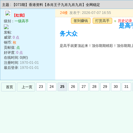
主题 : 【073期】香港资料【杀肖王子九肖九肖九肖】全网稳定
24楼
发表于: 2026-07-07 16:55
【红我】
签到赚钱
打赏高手
u
历史记录
级别：
一级高手
是高
发帖:
务大众
威望:
0 点
铜币:
枚
是高手就要顶起来！顶你期期精彩！顶你期期
贡献值:
点
好评度:
0 点
在线时间: 0(时)
注册时间:
1970-01-01
最后登录:
1970-01-01
23
24
25
26
27
28
29
30
31
首页
上一页