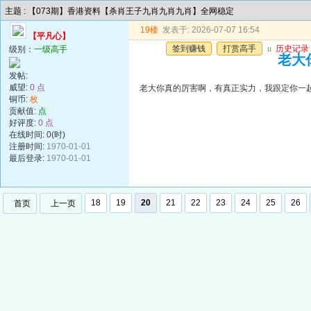
主题 : 【073期】香港资料【杀肖王子九肖九肖九肖】全网稳定
19楼
发表于: 2026-07-07 16:54
【平凡心】
签到赚钱
打赏高手
u
历史记录
级别：
一级高手
老大
发帖:
威望:
0 点
老大你真的厉害啊，有真正实力，我跟定你一
铜币:
枚
贡献值:
点
好评度:
0 点
在线时间: 0(时)
注册时间:
1970-01-01
最后登录:
1970-01-01
18
19
20
21
22
23
24
25
26
首页
上一页