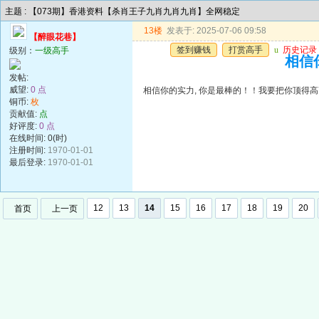
主题 : 【073期】香港资料【杀肖王子九肖九肖九肖】全网稳定
13楼
发表于: 2025-07-06 09:58
【醉眼花巷】
签到赚钱
打赏高手
u
历史记录
级别：
一级高手
相信你
发帖:
威望:
0 点
相信你的实力, 你是最棒的！！我要把你顶得高高的..
铜币:
枚
贡献值:
点
好评度:
0 点
在线时间: 0(时)
注册时间:
1970-01-01
最后登录:
1970-01-01
12
13
14
15
16
17
18
19
20
首页
上一页