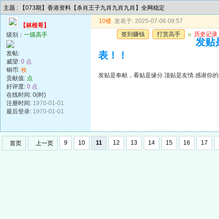
主题 : 【073期】香港资料【杀肖王子九肖九肖九肖】全网稳定
10楼
发表于: 2025-07-06 09:57
【林根哥】
签到赚钱
打赏高手
u
历史记录
级别：
一级高手
发贴
发帖:
表！！
威望:
0 点
铜币:
枚
发贴是奉献，看贴是缘分.顶贴是友情.感谢你的
贡献值:
点
好评度:
0 点
在线时间: 0(时)
注册时间:
1970-01-01
最后登录:
1970-01-01
9
10
11
12
13
14
15
16
17
首页
上一页