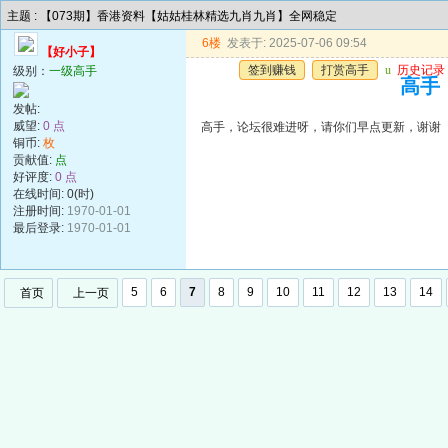
主题 : 【073期】香港资料【姑姑桂林精选九肖九肖】全网稳定
6楼
发表于: 2025-07-06 09:54
【好小子】
签到赚钱
打赏高手
u
历史记录
级别：
一级高手
高手
发帖:
威望:
0 点
高手，论坛很难进呀，请你们早点更新，谢谢
铜币:
枚
贡献值:
点
好评度:
0 点
在线时间: 0(时)
注册时间:
1970-01-01
最后登录:
1970-01-01
5
6
7
8
9
10
11
12
13
14
首页
上一页