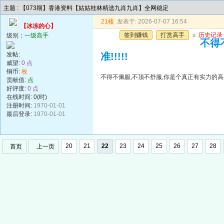
主题 : 【073期】香港资料【姑姑桂林精选九肖九肖】全网稳定
21楼
发表于: 2026-07-07 16:54
【冰冻的心】
签到赚钱
打赏高手
u
历史记录
级别：
一级高手
不得
发帖:
准!!!!!
威望:
0 点
铜币:
枚
不得不佩服,不顶不舒服,你是个真正有实力的高手,
贡献值:
点
好评度:
0 点
在线时间: 0(时)
注册时间:
1970-01-01
最后登录:
1970-01-01
20
21
22
23
24
25
26
27
28
首页
上一页