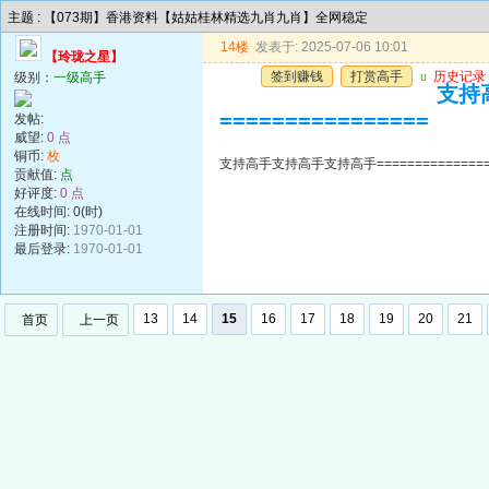
主题 : 【073期】香港资料【姑姑桂林精选九肖九肖】全网稳定
14楼
发表于: 2025-07-06 10:01
【玲珑之星】
签到赚钱
打赏高手
u
历史记录
级别：
一级高手
支持高
================
发帖:
威望:
0 点
铜币:
枚
支持高手支持高手支持高手=================
贡献值:
点
好评度:
0 点
在线时间: 0(时)
注册时间:
1970-01-01
最后登录:
1970-01-01
13
14
15
16
17
18
19
20
21
首页
上一页