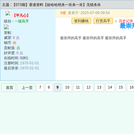
主题 : 【073期】香港资料【娃哈哈绝杀一肖杀一肖】无错杀肖
8楼
发表于: 2025-07-06 09:54
【平凡心】
签到赚钱
打赏高手
u
历史记录
级别：
一级高手
最崇
发帖:
威望:
0 点
最崇拜的高手 最崇拜的高手 最崇拜的高手
铜币:
枚
贡献值:
点
好评度:
0 点
在线时间: 0(时)
注册时间:
1970-01-01
最后登录:
1970-01-01
7
8
9
10
11
12
13
14
15
16
首页
上一页