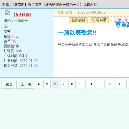
主题 : 【073期】香港资料【娃哈哈绝杀一肖杀一肖】无错杀肖
5楼
发表于: 2025-07-06 09:52
【灰太狼狼】
签到赚钱
打赏高手
u
历史记录
级别：
一级高手
尊重
发帖:
一顶以表敬意!!
威望:
0 点
铜币:
枚
尊重高手就是尊重自己,其实辛苦的是高手,受益
贡献值:
点
好评度:
0 点
在线时间: 0(时)
注册时间:
1970-01-01
最后登录:
1970-01-01
4
5
6
7
8
9
10
11
12
13
首页
上一页