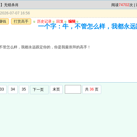
肖】无错杀肖
阅读
74702
次 |
026-07-07 16:56
赚钱
打赏高手
u
历史记录
u
回复
u
编辑
u
一个字：牛，不管怎么样，我都永远
不管怎么样，我都永远跟定你的，你是我最崇拜的高手！
33
34
35
末页
共
36
页
下一页