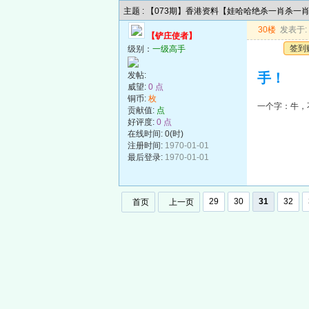
主题 : 【073期】香港资料【娃哈哈绝杀一肖杀一
30楼
发表于: 2
【铲庄使者】
签到
级别：
一级高手
发帖:
手！
威望:
0 点
铜币:
枚
一个字：牛，
贡献值:
点
好评度:
0 点
在线时间: 0(时)
注册时间:
1970-01-01
最后登录:
1970-01-01
29
30
31
32
首页
上一页