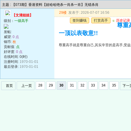
主题 : 【073期】香港资料【娃哈哈绝杀一肖杀一肖】无错杀肖
29楼
发表于: 2026-07-07 16:56
【文清姐姐】
签到赚钱
打赏高手
u
历史记录
级别：
一级高手
尊重
发帖:
一顶以表敬意!!
威望:
0 点
铜币:
枚
尊重高手就是尊重自己,其实辛苦的是高手,受益
贡献值:
点
好评度:
0 点
在线时间: 0(时)
注册时间:
1970-01-01
最后登录:
1970-01-01
28
29
30
31
32
33
34
35
首页
上一页
下一