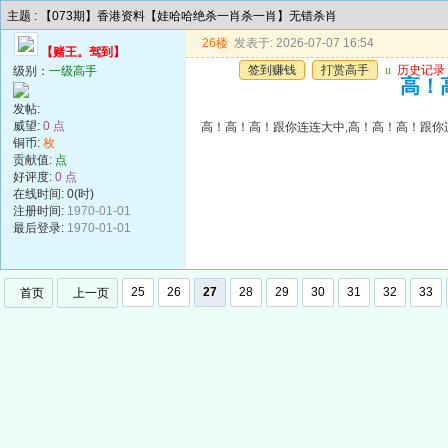
主题 : 【073期】香港资料【娃哈哈绝杀一肖杀一肖】无错杀肖
26楼
发表于: 2026-07-07 16:54
【赌王。驾到】
签到赚钱
打赏高手
u
历史记录
级别：
一级高手
高！
发帖:
威望:
0 点
高！高！高！跟你连连大中,高！高！高！跟你
铜币:
枚
贡献值:
点
好评度:
0 点
在线时间: 0(时)
注册时间:
1970-01-01
最后登录:
1970-01-01
25
26
27
28
29
30
31
32
33
首页
上一页