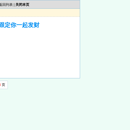
返回列表
|
关闭本页
跟定你一起发财
6
页