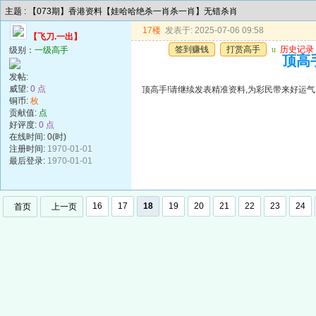
主题 : 【073期】香港资料【娃哈哈绝杀一肖杀一肖】无错杀肖
17楼
发表于: 2025-07-06 09:58
【飞刀.一出】
签到赚钱
打赏高手
u
历史记录
级别：
一级高手
顶高手
发帖:
威望:
0 点
顶高手!请继续发表精准资料,为彩民带来好运气!谢谢!!
铜币:
枚
贡献值:
点
好评度:
0 点
在线时间: 0(时)
注册时间:
1970-01-01
最后登录:
1970-01-01
16
17
18
19
20
21
22
23
24
首页
上一页