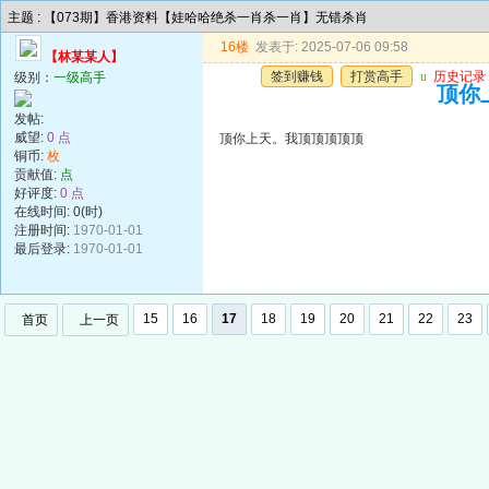
主题 : 【073期】香港资料【娃哈哈绝杀一肖杀一肖】无错杀肖
16楼
发表于: 2025-07-06 09:58
【林某某人】
签到赚钱
打赏高手
u
历史记录
级别：
一级高手
顶你
发帖:
威望:
0 点
顶你上天。我顶顶顶顶顶
铜币:
枚
贡献值:
点
好评度:
0 点
在线时间: 0(时)
注册时间:
1970-01-01
最后登录:
1970-01-01
15
16
17
18
19
20
21
22
23
首页
上一页