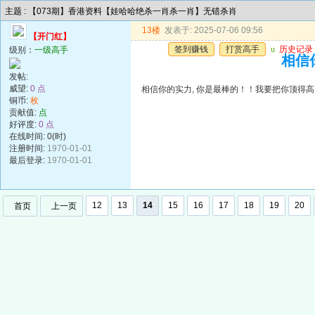
主题 : 【073期】香港资料【娃哈哈绝杀一肖杀一肖】无错杀肖
13楼
发表于: 2025-07-06 09:56
【开门红】
签到赚钱
打赏高手
u
历史记录
级别：
一级高手
相信你
发帖:
威望:
0 点
相信你的实力, 你是最棒的！！我要把你顶得高高的..
铜币:
枚
贡献值:
点
好评度:
0 点
在线时间: 0(时)
注册时间:
1970-01-01
最后登录:
1970-01-01
12
13
14
15
16
17
18
19
20
首页
上一页