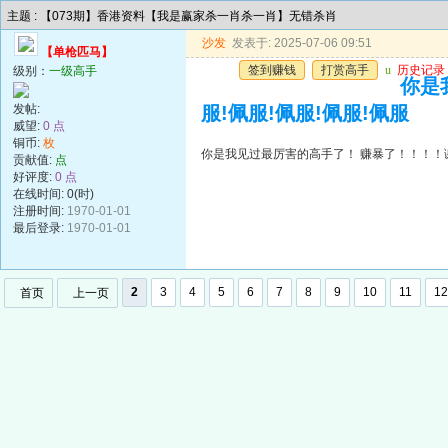
主题 : 【073期】香港资料【我是赢家杀一肖杀一肖】无错杀肖
沙发
发表于: 2025-07-06 09:51
【单枪匹马】
签到赚钱
打赏高手
u
历史记录
级别：
一级高手
你是
发帖:
服!佩服!佩服!佩服!佩服
威望:
0 点
铜币:
枚
你是我见过最厉害的高手了！ 赚暴了！！！！谢谢
贡献值:
点
好评度:
0 点
在线时间: 0(时)
注册时间:
1970-01-01
最后登录:
1970-01-01
2
3
4
5
6
7
8
9
10
11
12
首页
上一页