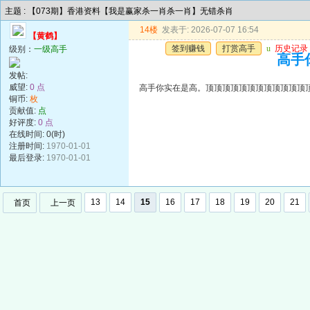
主题 : 【073期】香港资料【我是赢家杀一肖杀一肖】无错杀肖
14楼
发表于: 2026-07-07 16:54
【黄鹤】
签到赚钱
打赏高手
u
历史记录
级别：
一级高手
高手
发帖:
威望:
0 点
高手你实在是高。顶顶顶顶顶顶顶顶顶顶顶顶
铜币:
枚
贡献值:
点
好评度:
0 点
在线时间: 0(时)
注册时间:
1970-01-01
最后登录:
1970-01-01
13
14
15
16
17
18
19
20
21
首页
上一页