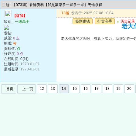
主题 : 【073期】香港资料【我是赢家杀一肖杀一肖】无错杀肖
13楼
发表于: 2025-07-06 10:04
【红我】
签到赚钱
打赏高手
u
历史记录
级别：
一级高手
老大
发帖:
威望:
0 点
老大你真的厉害啊，有真正实力，我跟定你一
铜币:
枚
贡献值:
点
好评度:
0 点
在线时间: 0(时)
注册时间:
1970-01-01
最后登录:
1970-01-01
12
13
14
15
16
17
18
19
20
首页
上一页