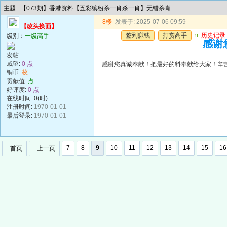
主题 : 【073期】香港资料【五彩缤纷杀一肖杀一肖】无错杀肖
8楼
发表于: 2025-07-06 09:59
【改头换面】
签到赚钱
打赏高手
u
历史记录
级别：
一级高手
感谢
发帖:
威望:
0 点
感谢您真诚奉献！把最好的料奉献给大家！辛
铜币:
枚
贡献值:
点
好评度:
0 点
在线时间: 0(时)
注册时间:
1970-01-01
最后登录:
1970-01-01
7
8
9
10
11
12
13
14
15
16
首页
上一页