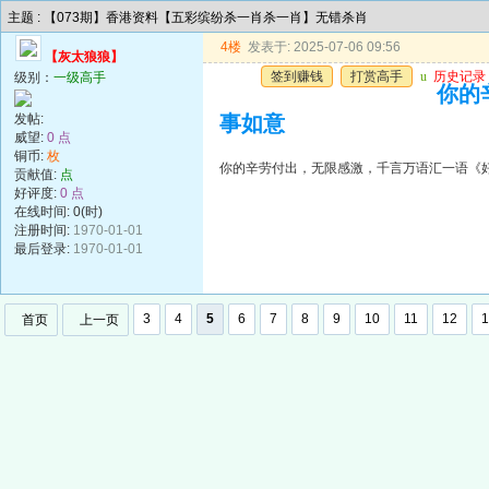
主题 : 【073期】香港资料【五彩缤纷杀一肖杀一肖】无错杀肖
4楼
发表于: 2025-07-06 09:56
【灰太狼狼】
签到赚钱
打赏高手
u
历史记录
级别：
一级高手
你的
发帖:
事如意
威望:
0 点
铜币:
枚
你的辛劳付出，无限感激，千言万语汇一语《
贡献值:
点
好评度:
0 点
在线时间: 0(时)
注册时间:
1970-01-01
最后登录:
1970-01-01
3
4
5
6
7
8
9
10
11
12
1
首页
上一页