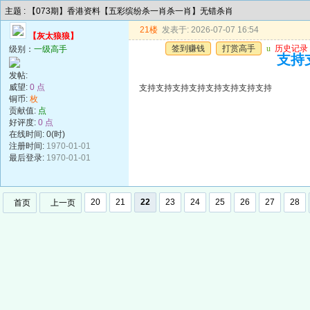
主题 : 【073期】香港资料【五彩缤纷杀一肖杀一肖】无错杀肖
21楼
发表于: 2026-07-07 16:54
【灰太狼狼】
签到赚钱
打赏高手
u
历史记录
级别：
一级高手
支持
发帖:
威望:
0 点
支持支持支持支持支持支持支持支持
铜币:
枚
贡献值:
点
好评度:
0 点
在线时间: 0(时)
注册时间:
1970-01-01
最后登录:
1970-01-01
20
21
22
23
24
25
26
27
28
首页
上一页