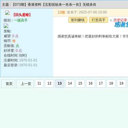
主题 : 【073期】香港资料【五彩缤纷杀一肖杀一肖】无错杀肖
12楼
发表于: 2025-07-06 10:00
【回头是暗】
签到赚钱
打赏高手
u
历史记录
级别：
一级高手
感谢
发帖:
威望:
0 点
感谢您真诚奉献！把最好的料奉献给大家！辛
铜币:
枚
贡献值:
点
好评度:
0 点
在线时间: 0(时)
注册时间:
1970-01-01
最后登录:
1970-01-01
11
12
13
14
15
16
17
18
19
首页
上一页