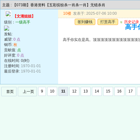
主题 : 【073期】香港资料【五彩缤纷杀一肖杀一肖】无错杀肖
10楼
发表于: 2025-07-06 10:00
【文清姐姐】
签到赚钱
打赏高手
u
历史记录
级别：
一级高手
高手
发帖:
威望:
0 点
高手你实在是高。顶顶顶顶顶顶顶顶顶顶顶顶
铜币:
枚
贡献值:
点
好评度:
0 点
在线时间: 0(时)
注册时间:
1970-01-01
最后登录:
1970-01-01
9
10
11
12
13
14
15
16
17
首页
上一页