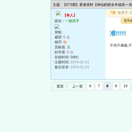
主题 : 【073期】香港资料【神仙奶奶全年稳杀一
7楼
发表于: 20
【奇人】
签到
级别：
一级高手
发帖:
准!!!!!
威望:
0 点
铜币:
枚
不得不佩服,不
贡献值:
点
好评度:
0 点
在线时间: 0(时)
注册时间:
1970-01-01
最后登录:
1970-01-01
6
7
8
9
10
首页
上一页