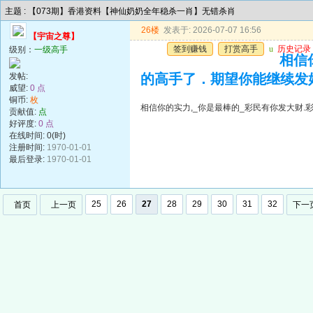
主题 : 【073期】香港资料【神仙奶奶全年稳杀一肖】无错杀肖
26楼
发表于: 2026-07-07 16:56
【宇宙之尊】
签到赚钱
打赏高手
u
历史记录
级别：
一级高手
相信
发帖:
的高手了．期望你能继续发
威望:
0 点
铜币:
枚
相信你的实力,_你是最棒的_彩民有你发大财
贡献值:
点
好评度:
0 点
在线时间: 0(时)
注册时间:
1970-01-01
最后登录:
1970-01-01
25
26
27
28
29
30
31
32
首页
上一页
下一