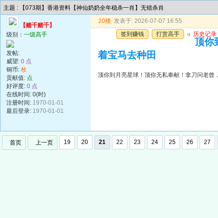
主题 : 【073期】香港资料【神仙奶奶全年稳杀一肖】无错杀肖
20楼
发表于: 2026-07-07 16:55
【赌千赌千】
签到赚钱
打赏高手
u
历史记录
级别：
一级高手
顶你
发帖:
着宝马去种田
威望:
0 点
铜币:
枚
顶你到月亮星球！顶你无私奉献！拿刀问老曾
贡献值:
点
好评度:
0 点
在线时间: 0(时)
注册时间:
1970-01-01
最后登录:
1970-01-01
19
20
21
22
23
24
25
26
27
首页
上一页