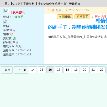
主题 : 【073期】香港资料【神仙奶奶全年稳杀一肖】无错杀肖
15楼
发表于: 2025-07-06 10:02
【枫木红叶】
签到赚钱
打赏高手
u
历史记录
级别：
一级高手
相信
发帖:
的高手了．期望你能继续发
威望:
0 点
铜币:
枚
相信你的实力,_你是最棒的_彩民有你发大财
贡献值:
点
好评度:
0 点
在线时间: 0(时)
注册时间:
1970-01-01
最后登录:
1970-01-01
14
15
16
17
18
19
20
21
22
首页
上一页